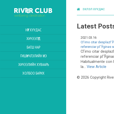
ЭХЛЭЛ ХУУДАС
Latest Post
НҮҮР ХУУДАС
2021.03.16
ХИЧЭЭЛҮҮД
CГіmo citar desplazГЎ
referenciar pГЎginas
БАГШ НАР
CГіmo citar desplaz
ГИШҮҮНЧЛЭЛИЙН ҮНЭ
referenciar pГЎgin
Habitualmente con l
ХИЧЭЭЛИЙН ХУВААРЬ
la...
View Article
ХОЛБОО БАРИХ
© 2026 Copyright Rive