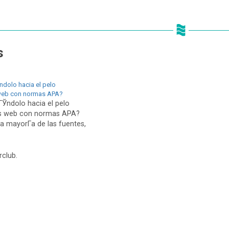
s
ndolo hacia el pelo
 web con normas APA?
ГЎndolo hacia el pelo
as web con normas APA?
a mayorГ­a de las fuentes,
rclub.