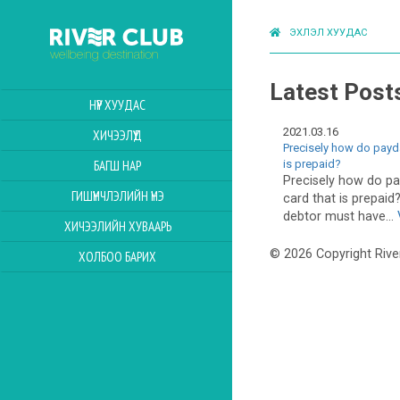
ЭХЛЭЛ ХУУДАС
Latest Post
НҮҮР ХУУДАС
2021.03.16
ХИЧЭЭЛҮҮД
Precisely how do payda
is prepaid?
БАГШ НАР
Precisely how do pa
ГИШҮҮНЧЛЭЛИЙН ҮНЭ
card that is prepaid
debtor must have...
ХИЧЭЭЛИЙН ХУВААРЬ
© 2026 Copyright Rive
ХОЛБОО БАРИХ