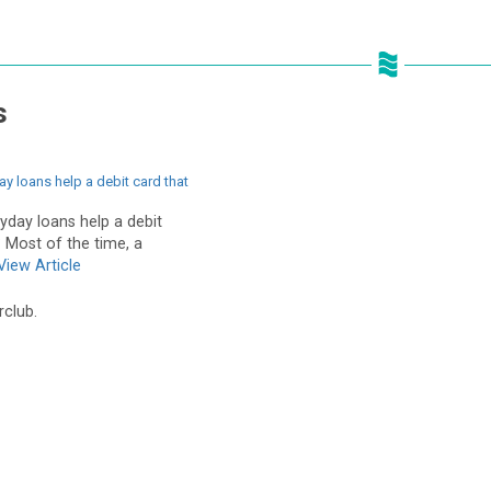
s
y loans help a debit card that
yday loans help a debit
? Most of the time, a
View Article
rclub.