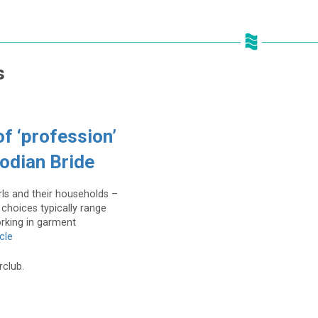
s
f ‘profession’
odian Bride
rls and their households –
hoices typically range
working in garment
cle
rclub.