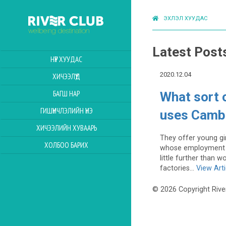
ЭХЛЭЛ ХУУДАС
Latest Post
НҮҮР ХУУДАС
2020.12.04
ХИЧЭЭЛҮҮД
БАГШ НАР
What sort o
ГИШҮҮНЧЛЭЛИЙН ҮНЭ
uses Camb
ХИЧЭЭЛИЙН ХУВААРЬ
They offer young gi
ХОЛБОО БАРИХ
whose employment c
little further than 
factories...
View Arti
© 2026 Copyright Rive