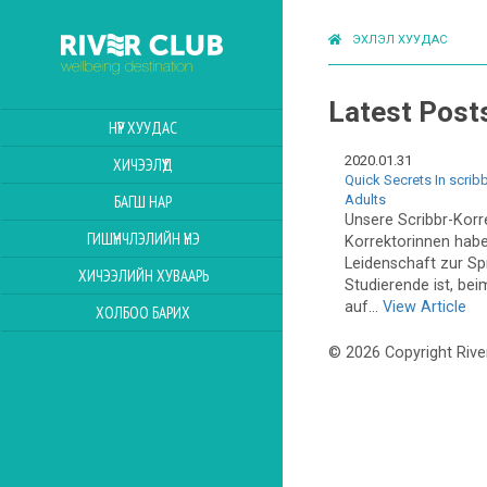
ЭХЛЭЛ ХУУДАС
Latest Post
НҮҮР ХУУДАС
2020.01.31
ХИЧЭЭЛҮҮД
Quick Secrets In scrib
Adults
БАГШ НАР
Unsere Scribbr-Korr
ГИШҮҮНЧЛЭЛИЙН ҮНЭ
Korrektorinnen hab
Leidenschaft zur Sp
ХИЧЭЭЛИЙН ХУВААРЬ
Studierende ist, bei
auf...
View Article
ХОЛБОО БАРИХ
© 2026 Copyright Rive