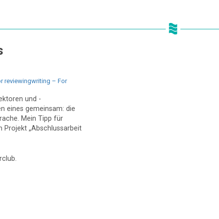
s
br reviewingwriting – For
ektoren und -
en eines gemeinsam: die
rache. Mein Tipp für
m Projekt „Abschlussarbeit
rclub.