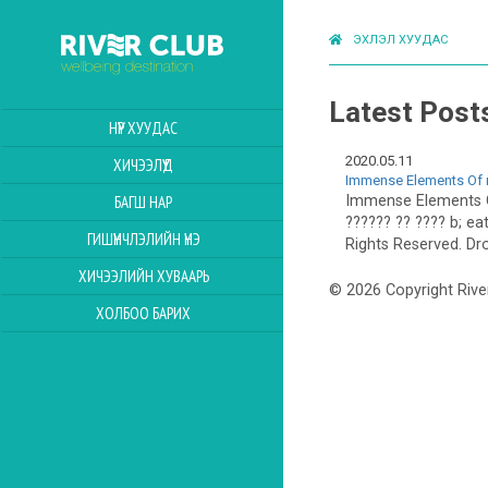
ЭХЛЭЛ ХУУДАС
Latest Post
НҮҮР ХУУДАС
2020.05.11
ХИЧЭЭЛҮҮД
Immense Elements Of r
Immense Elements O
БАГШ НАР
?????? ?? ???? b; ea
ГИШҮҮНЧЛЭЛИЙН ҮНЭ
Rights Reserved. Dro
ХИЧЭЭЛИЙН ХУВААРЬ
© 2026 Copyright Rive
ХОЛБОО БАРИХ