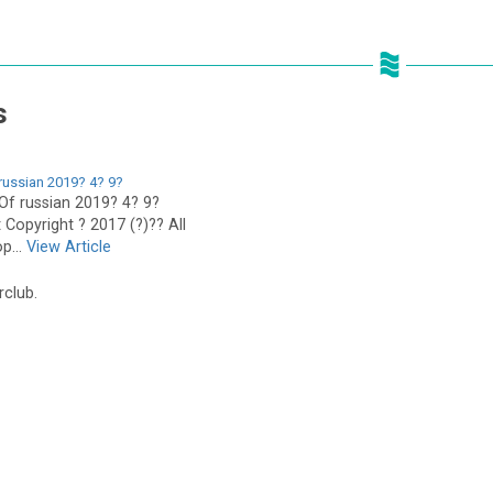
s
ussian 2019? 4? 9?
f russian 2019? 4? 9?
t Copyright ? 2017 (?)?? All
p...
View Article
rclub.