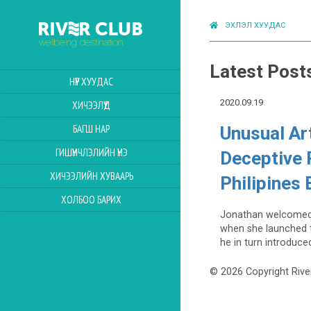
ЭХЛЭЛ ХУУДАС
Latest Post
НҮҮР ХУУДАС
2020.09.19
ХИЧЭЭЛҮҮД
БАГШ НАР
Unusual Ar
ГИШҮҮНЧЛЭЛИЙН ҮНЭ
Deceptive 
ХИЧЭЭЛИЙН ХУВААРЬ
Philipines 
ХОЛБОО БАРИХ
Jonathan welcomed 
when she launched 
he in turn introduced
© 2026 Copyright Rive