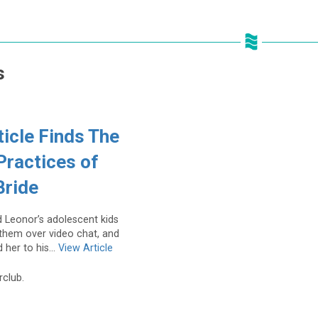
s
ticle Finds The
Practices of
Bride
Leonor’s adolescent kids
them over video chat, and
 her to his...
View Article
rclub.