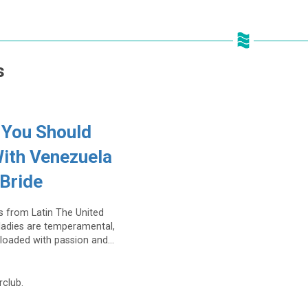
s
 You Should
ith Venezuela
 Bride
as from Latin The United
ladies are temperamental,
 loaded with passion and...
rclub.