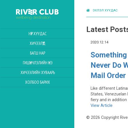
ЭХЛЭЛ ХУУДАС
Latest Post
НҮҮР ХУУДАС
2020.12.14
ХИЧЭЭЛҮҮД
БАГШ НАР
Something
ГИШҮҮНЧЛЭЛИЙН ҮНЭ
Never Do W
ХИЧЭЭЛИЙН ХУВААРЬ
Mail Order
ХОЛБОО БАРИХ
Like different Latin
States, Venezuelan 
fiery and in addition
View Article
© 2026 Copyright Rive